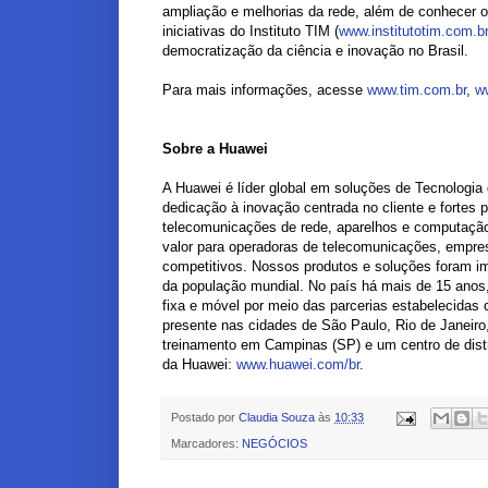
ampliação e melhorias da rede, além de conhecer o 
iniciativas do Instituto TIM (
www.institutotim.com.b
democratização da ciência e inovação no Brasil.
Para mais informações, acesse
www.tim.com.br
,
ww
Sobre a Huawei
A Huawei é líder global em soluções de Tecnologi
dedicação à inovação centrada no cliente e fortes 
telecomunicações de rede, aparelhos e computaç
valor para operadoras de telecomunicações, empre
competitivos. Nossos produtos e soluções foram i
da população mundial. No país há mais de 15 anos,
fixa e móvel por meio das parcerias estabelecidas
presente nas cidades de São Paulo, Rio de Janeiro, 
treinamento em Campinas (SP) e um centro de distr
da Huawei:
www.huawei.com/br
.
Postado por
Claudia Souza
às
10:33
Marcadores:
NEGÓCIOS