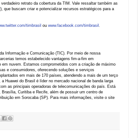
verdadeiro retrato da cobertura da TIM. Vale ressaltar também as
r
), que buscam criar e potencializar recursos estratégicos para a
w.twitter.com/timbrasil
ou
www.facebook.com/timbrasil
.
a da Informação e Comunicação (TIC). Por meio de nossa
parcerias temos estabelecido vantagens fim-a-fim em
ão em nuvem. Estamos comprometidos com a criação de máximo
sas e consumidores, oferecendo soluções e serviços
mplantados em mais de 170 países, atendendo a mais de um terço
 a Huawei do Brasil é líder no mercado nacional de banda larga
 com as principais operadoras de telecomunicações do país. Está
Brasília, Curitiba e Recife, além de possuir um centro de
ibuição em Sorocaba (SP). Para mais informações, visite o site