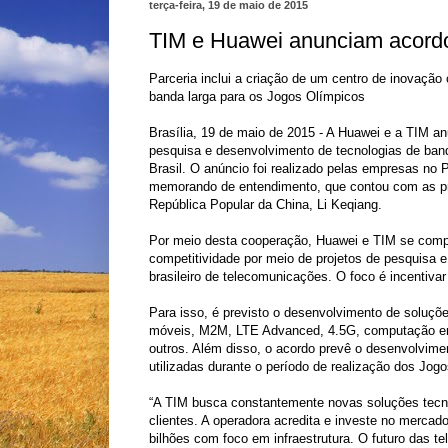
terça-feira, 19 de maio de 2015
TIM e Huawei anunciam acordo
Parceria inclui a criação de um centro de inovaçã
banda larga para os Jogos Olímpicos
Brasília, 19 de maio de 2015 - A Huawei e a TIM a
pesquisa e desenvolvimento de tecnologias de ban
Brasil. O anúncio foi realizado pelas empresas no P
memorando de entendimento, que contou com as pre
República Popular da China, Li Keqiang.
Por meio desta cooperação, Huawei e TIM se comp
competitividade por meio de projetos de pesquisa 
brasileiro de telecomunicações. O foco é incentiva
Para isso, é previsto o desenvolvimento de soluçõ
móveis, M2M, LTE Advanced, 4.5G, computação em
outros. Além disso, o acordo prevê o desenvolvime
utilizadas durante o período de realização dos Jo
“A TIM busca constantemente novas soluções tecno
clientes. A operadora acredita e investe no mercado
bilhões com foco em infraestrutura. O futuro das 