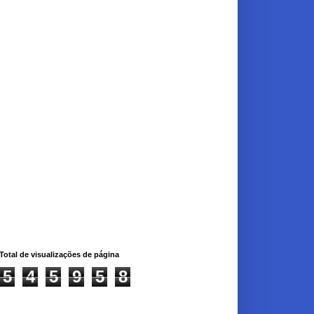
Total de visualizações de página
5
4
5
9
5
8