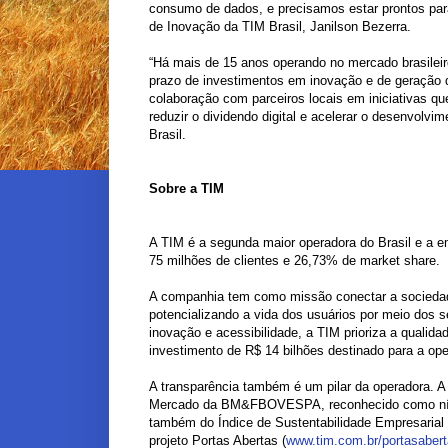
consumo de dados, e precisamos estar prontos para 
de Inovação da TIM Brasil, Janilson Bezerra.
“Há mais de 15 anos operando no mercado brasilei
prazo de investimentos em inovação e de geração d
colaboração com parceiros locais em iniciativas q
reduzir o dividendo digital e acelerar o desenvol
Brasil.
Sobre a TIM
A TIM é a segunda maior operadora do Brasil e a e
75 milhões de clientes e 26,73% de market share.
A companhia tem como missão conectar a sociedade
potencializando a vida dos usuários por meio dos 
inovação e acessibilidade, a TIM prioriza a quali
investimento de R$ 14 bilhões destinado para a oper
A transparência também é um pilar da operadora. 
Mercado da BM&FBOVESPA, reconhecido como nível
também do Índice de Sustentabilidade Empresarial 
projeto Portas Abertas (
www.tim.com.br/portasaber