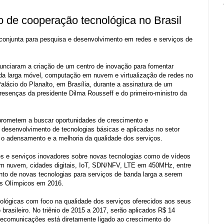
 de cooperação tecnológica no Brasil
o conjunta para pesquisa e desenvolvimento em redes e serviços de
nunciaram a criação de um centro de inovação para fomentar
da larga móvel, computação em nuvem e virtualização de redes no
alácio do Planalto, em Brasília, durante a assinatura de um
senças da presidente Dilma Rousseff e do primeiro-ministro da
rometem a buscar oportunidades de crescimento e
e desenvolvimento de tecnologias básicas e aplicadas no setor
r o adensamento e a melhoria da qualidade dos serviços.
es e serviços inovadores sobre novas tecnologias como de vídeos
 nuvem, cidades digitais, IoT, SDN/NFV, LTE em 450MHz, entre
nto de novas tecnologias para serviços de banda larga a serem
gos Olímpicos em 2016.
lógicas com foco na qualidade dos serviços oferecidos aos seus
 brasileiro. No triênio de 2015 a 2017, serão aplicados R$ 14
telecomunicações está diretamente ligado ao crescimento do