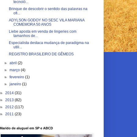
tecnoló...
Brinque de descobrir o sentido das palavras na
ofi...
ADYLSON GODOY NO SESC VILA MARIANA
COMEMORA 50 ANOS
Liebe aposta em venda de lingeries com
tamanhos de...
Especialista destaca mudança de paradigma na
utili...
REGISTRO BRASILEIRO DE GÊMEOS
►
abril
(2)
►
março
(4)
►
fevereiro
(1)
►
janeiro
(1)
►
2014
(31)
►
2013
(82)
►
2012
(117)
►
2011
(23)
Marido de aluguel em SP e ABCD