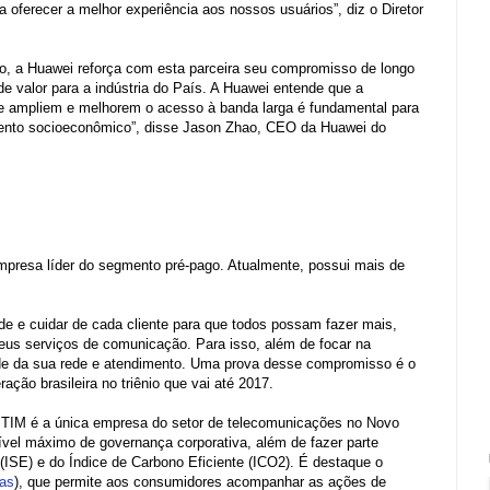
oferecer a melhor experiência aos nossos usuários”, diz o Diretor
ro, a Huawei reforça com esta parceira seu compromisso de longo
e valor para a indústria do País. A Huawei entende que a
ue ampliem e melhorem o acesso à banda larga é fundamental para
vimento socioeconômico”, disse Jason Zhao, CEO da Huawei do
mpresa líder do segmento pré-pago. Atualmente, possui mais de
 e cuidar de cada cliente para que todos possam fazer mais,
seus serviços de comunicação. Para isso, além de focar na
dade da sua rede e atendimento. Uma prova desse compromisso é o
ação brasileira no triênio que vai até 2017.
A TIM é a única empresa do setor de telecomunicações no Novo
 máximo de governança corporativa, além de fazer parte
(ISE) e do Índice de Carbono Eficiente (ICO2). É destaque o
tas
), que permite aos consumidores acompanhar as ações de