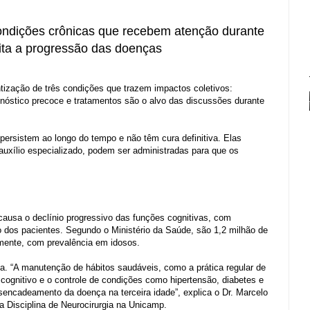
condições crônicas que recebem atenção durante
vita a progressão das doenças
tização de três condições que trazem impactos coletivos:
agnóstico precoce e tratamentos são o alvo das discussões durante
ersistem ao longo do tempo e não têm cura definitiva. Elas
uxílio especializado, podem ser administradas para que os
ausa o declínio progressivo das funções cognitivas, com
dos pacientes. Segundo o Ministério da Saúde, são 1,2 milhão de
lmente, com prevalência em idosos.
da. “A manutenção de hábitos saudáveis, como a prática regular de
 cognitivo e o controle de condições como hipertensão, diabetes e
esencadeamento da doença na terceira idade”, explica o Dr. Marcelo
da Disciplina de Neurocirurgia na Unicamp.