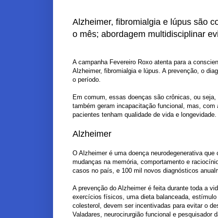
Alzheimer, fibromialgia e lúpus são 
o mês; abordagem multidisciplinar e
A campanha Fevereiro Roxo atenta para a conscien
Alzheimer, fibromialgia e lúpus. A prevenção, o di
o período.
Em comum, essas doenças são crônicas, ou seja, p
também geram incapacitação funcional, mas, com a
pacientes tenham qualidade de vida e longevidade.
Alzheimer
O Alzheimer é uma doença neurodegenerativa que c
mudanças na memória, comportamento e raciocínio 
casos no país, e 100 mil novos diagnósticos anua
A prevenção do Alzheimer é feita durante toda a vi
exercícios físicos, uma dieta balanceada, estímulo
colesterol, devem ser incentivadas para evitar o d
Valadares, neurocirurgião funcional e pesquisador 