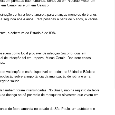
rela em primatas não humanos, sendo 20 em Ribeirão Preto, um
um em Campinas e um em Osasco.
cinação contra a febre amarela para crianças menores de 5 anos
a segunda aos 4 anos. Para pessoas a partir de 5 anos, a vacina
ente, a cobertura do Estado é de 80%.
possuem como local provável de infecção Socorro, dois em
cal de infecção foi em Itapeva, Minas Gerais. Dos sete casos
tos.
rio de vacinação e está disponível em todas as Unidades Básicas
opulação sobre a importância da imunização de rotina é uma
teger a saúde.
 também foram intensificadas. No Brasil, não há registro da febre
o da doença se dá por meio de mosquitos silvestres que vivem em
anos de febre amarela no estado de São Paulo: um autóctone e