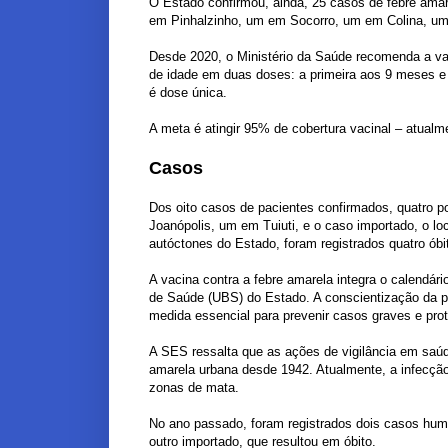
O Estado confirmou, ainda, 25 casos de febre ama
em Pinhalzinho, um em Socorro, um em Colina, 
Desde 2020, o Ministério da Saúde recomenda a va
de idade em duas doses: a primeira aos 9 meses e 
é dose única.
A meta é atingir 95% de cobertura vacinal – atualm
Casos
Dos oito casos de pacientes confirmados, quatro 
Joanópolis, um em Tuiuti, e o caso importado, o lo
autóctones do Estado, foram registrados quatro óbi
A vacina contra a febre amarela integra o calendá
de Saúde (UBS) do Estado. A conscientização da p
medida essencial para prevenir casos graves e pro
A SES ressalta que as ações de vigilância em saúde
amarela urbana desde 1942. Atualmente, a infecçã
zonas de mata.
No ano passado, foram registrados dois casos hum
outro importado, que resultou em óbito.