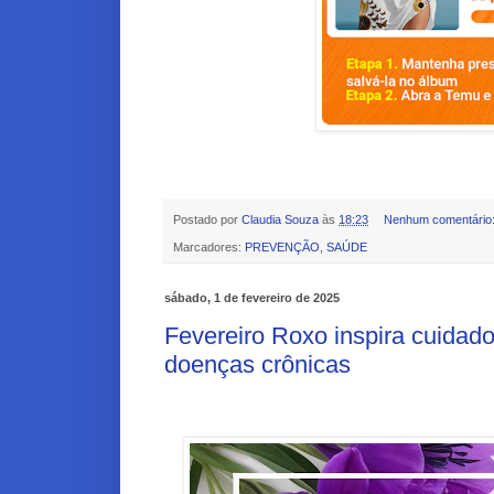
Postado por
Claudia Souza
às
18:23
Nenhum comentário
Marcadores:
PREVENÇÃO
,
SAÚDE
sábado, 1 de fevereiro de 2025
Fevereiro Roxo inspira cuida
doenças crônicas