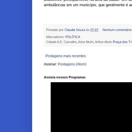
ambulâncias em um município, que geralmente é aq
Postado por
Claudia Souza
às
07:07
Nenhum comentário
Marcadores:
POLÍTICA
Cidade A.E. Carvalho, Artur Alvim, Arthur Alvim
Praça dos Trê
Postagens mais recentes
Assinar:
Postagens (Atom)
Assista nossos Programas