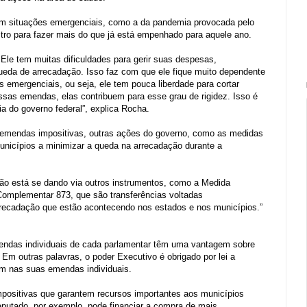
 situações emergenciais, como a da pandemia provocada pelo
tro para fazer mais do que já está empenhado para aquele ano.
Ele tem muitas dificuldades para gerir suas despesas,
queda de arrecadação. Isso faz com que ele fique muito dependente
s emergenciais, ou seja, ele tem pouca liberdade para cortar
essas emendas, elas contribuem para esse grau de rigidez. Isso é
a do governo federal”, explica Rocha.
s emendas impositivas, outras ações do governo, como as medidas
unicípios a minimizar a queda na arrecadação durante a
o está se dando via outros instrumentos, como a Medida
 Complementar 873, que são transferências voltadas
recadação que estão acontecendo nos estados e nos municípios.”
endas individuais de cada parlamentar têm uma vantagem sobre
 Em outras palavras, o poder Executivo é obrigado por lei a
am nas suas emendas individuais.
positivas que garantem recursos importantes aos municípios
deputado, por exemplo, pode financiar a compra de mais