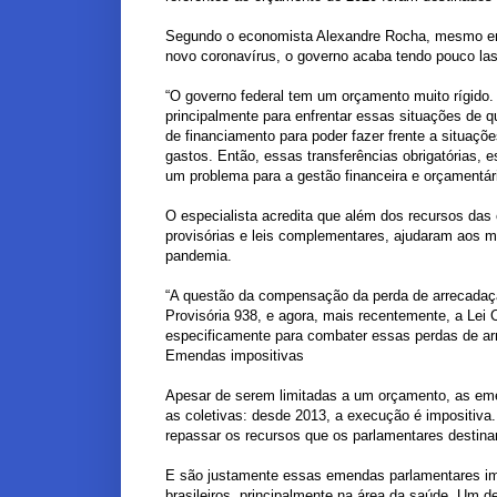
Segundo o economista Alexandre Rocha, mesmo em
novo coronavírus, o governo acaba tendo pouco las
“O governo federal tem um orçamento muito rígido. 
principalmente para enfrentar essas situações de 
de financiamento para poder fazer frente a situaçõe
gastos. Então, essas transferências obrigatórias, 
um problema para a gestão financeira e orçamentári
O especialista acredita que além dos recursos da
provisórias e leis complementares, ajudaram aos m
pandemia.
“A questão da compensação da perda de arrecadaçã
Provisória 938, e agora, mais recentemente, a Lei
especificamente para combater essas perdas de ar
Emendas impositivas
Apesar de serem limitadas a um orçamento, as em
as coletivas: desde 2013, a execução é impositiva.
repassar os recursos que os parlamentares destin
E são justamente essas emendas parlamentares im
brasileiros, principalmente na área da saúde. Um 