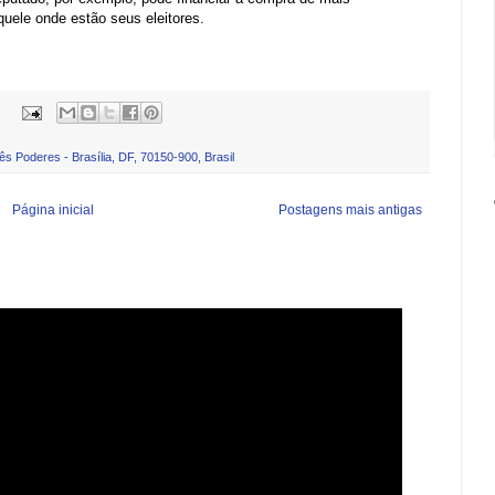
uele onde estão seus eleitores.
:
s Poderes - Brasília, DF, 70150-900, Brasil
Página inicial
Postagens mais antigas