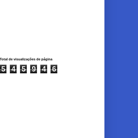
Total de visualizações de página
5
4
5
9
4
6