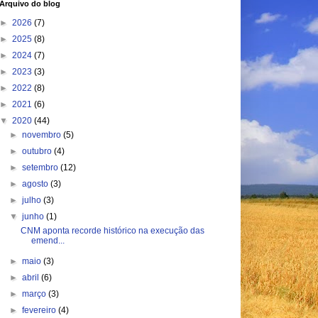
Arquivo do blog
►
2026
(7)
►
2025
(8)
►
2024
(7)
►
2023
(3)
►
2022
(8)
►
2021
(6)
▼
2020
(44)
►
novembro
(5)
►
outubro
(4)
►
setembro
(12)
►
agosto
(3)
►
julho
(3)
▼
junho
(1)
CNM aponta recorde histórico na execução das
emend...
►
maio
(3)
►
abril
(6)
►
março
(3)
►
fevereiro
(4)