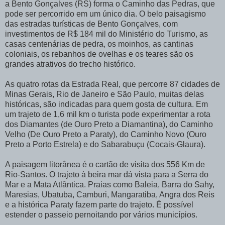
a Bento Gonçalves (RS) forma o Caminho das Pedras, que
pode ser percorrido em um único dia. O belo paisagismo
das estradas turísticas de Bento Gonçalves, com
investimentos de R$ 184 mil do Ministério do Turismo, as
casas centenárias de pedra, os moinhos, as cantinas
coloniais, os rebanhos de ovelhas e os teares são os
grandes atrativos do trecho histórico.
As quatro rotas da Estrada Real, que percorre 87 cidades de
Minas Gerais, Rio de Janeiro e São Paulo, muitas delas
históricas, são indicadas para quem gosta de cultura. Em
um trajeto de 1,6 mil km o turista pode experimentar a rota
dos Diamantes (de Ouro Preto a Diamantina), do Caminho
Velho (De Ouro Preto a Paraty), do Caminho Novo (Ouro
Preto a Porto Estrela) e do Sabarabuçu (Cocais-Glaura).
A paisagem litorânea é o cartão de visita dos 556 Km de
Rio-Santos. O trajeto à beira mar dá vista para a Serra do
Mar e a Mata Atlântica. Praias como Baleia, Barra do Sahy,
Maresias, Ubatuba, Camburi, Mangaratiba, Angra dos Reis
e a histórica Paraty fazem parte do trajeto. É possível
estender o passeio pernoitando por vários municípios.