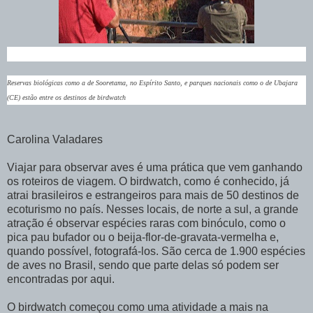
Reservas biológicas como a de Sooretama, no Espírito Santo, e parques nacionais como o de Ubajara
(CE) estão entre os destinos de birdwatch
Carolina Valadares
Viajar para observar aves é uma prática que vem ganhando
os roteiros de viagem. O birdwatch, como é conhecido, já
atrai brasileiros e estrangeiros para mais de 50 destinos de
ecoturismo no país. Nesses locais, de norte a sul, a grande
atração é observar espécies raras com binóculo, como o
pica pau bufador ou o beija-flor-de-gravata-vermelha e,
quando possível, fotografá-los. São cerca de 1.900 espécies
de aves no Brasil, sendo que parte delas só podem ser
encontradas por aqui.
O birdwatch começou como uma atividade a mais na