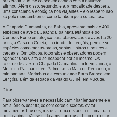
prazerosa, que me coloca em contato com a natureza”,
afirmou. Além disso, segundo, ela, a modalidade desperta
uma consciência ecológica nos viajantes – e o respeito não
só pelo meio ambiente, como também pela cultura local.
A Chapada Diamantina, na Bahia, apresenta mais de 400
espécies de ave da Caatinga, da Mata atlântica e do
Cerrado. Ponto estratégico para observação de aves há 20
anos, a Casa da Geleia, na cidade de Lençóis, permite ver
espécies como marias-pretas, sabiás, tibirros rupestres e
cardeais. Ornitólogos, fotógrafos e observadores podem
agendar uma visita e se hospedar por ali mesmo. Os
roteiros de aves na Chapada Diamantina incluem, ainda, o
Morro do Pai Inácio, em Palmeiras, a Mata do Remanso, o
minipantanal Marimbus e a comunidade Barro Branco, em
Lençóis, além da estrada da vila do Guiné, em Mucugê.
Dicas
Para observar aves é necessário caminhar lentamente e e
em silêncio, usar trajes com cores discretas, evitar
movimentos bruscos, respeitar uma distância mínima para
que o animal não se sinta ameaçado, usar binóculo, estar