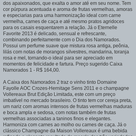
dos apaixonados, que exalta o amor até em seu nome. Tem
cor púrpura acentuada e aroma de frutas vermelhas, amoras
e especiarias para uma harmonização ideal com carne
vermelha, carnes de caça e até mesmo pratos agridoces
para os casais esquentarem a relação. Já o Eternelle
Favorite 2013 é delicado, sensual e refrescante,
combinando perfeitamente com o Dia dos Namorados.
Possui um perfume suave que mistura rosa antiga, peônia,
lilás com notas de morangos silvestres, mandarina, toranja
rosa e mel, tornando-o ideal para ser apreciado em
momentos de felicidade e fartura. Preço sugerido Caixa
Namorados 1 - R$ 164,00.
A Caixa dos Namorados 2 traz o vinho tinto Domaine
Fayolle AOC Crozes-Hernitage Sens 2011 e o champagne
Vollereaux Brut Edição Limitada, este com um preço
imbatível no mercado brasileiro. O tinto tem cor cereja preta,
um nariz com aromas intensos de frutas vermelhas maduras
e boca ampla e sedosa, com notas também de frutas
vermelhas associadas a taninos finos e elegantes.
Harmoniza com carnes ao molho ou carnes de caça. Já o
clássico Champagne da Maison Vollereaux é uma bebida