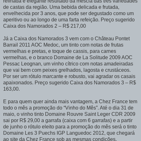
refinada e elegante resultado da mescla das três variedades
de castas da região. Uma bebida delicada e frutada,
envelhecida por 3 anos, que pode ser degustado como um
aperitivo ou ao longo de uma farta refeição. Preço sugerido
Caixa dos Namorados 2 – R$ 217,00
Já a Caixa dos Namorados 3 vem com o Château Pontet
Barrail 2011 AOC Medoc, um tinto com notas de frutas
vermelhas e pretas, e toque de cassis, para carnes
vermelhas, e o branco Domaine de La Solitude 2009 AOC
Pessac Leognan, um vinho cítrico com notas amadeiradas
que vai bem com peixes grelhados, lagosta e crustáceos.
Por ser um rótulo marcante e robusto, vai agradar os casais
apaixonados. Preço sugerido Caixa dos Namorados 3 – R$
163,00.
E para quem quer ainda mais vantagem, a Chez France tem
todo o mês a promoção do “Vinho do Mês”. Até o dia 31 de
maio, o vinho tinto Domaine Rouvre Saint Leger CDR 2009
sai por R$ 29,00 a garrafa (caixa com 6 garrafas) e a partir
de junho o rótulo eleito para a promoção do mês será o tinto
Domaine Les 3 Puechs IGP Languedoc 2012, que chegará
ao site da Chez France sob as mesmas condições.