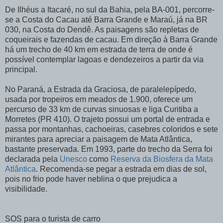
De Ilhéus a Itacaré, no sul da Bahia, pela BA-001, percorre-
se a Costa do Cacau até Barra Grande e Maraú, já na BR
030, na Costa do Dendê. As paisagens são repletas de
coqueirais e fazendas de cacau. Em direção à Barra Grande
há um trecho de 40 km em estrada de terra de onde é
possível contemplar lagoas e dendezeiros a partir da via
principal.
No Paraná, a Estrada da Graciosa, de paralelepípedo,
usada por tropeiros em meados de 1.900, oferece um
percurso de 33 km de curvas sinuosas e liga Curitiba a
Morretes (PR 410). O trajeto possui um portal de entrada e
passa por montanhas, cachoeiras, casebres coloridos e sete
mirantes para apreciar a paisagem de Mata Atlântica,
bastante preservada. Em 1993, parte do trecho da Serra foi
declarada pela
Unesco
como
Reserva da Biosfera da Mata
Atlântica
. Recomenda-se pegar a estrada em dias de sol,
pois no frio pode haver neblina o que prejudica a
visibilidade.
SOS para o turista de carro