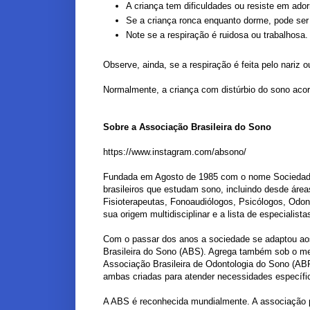
A criança tem dificuldades ou resiste em ado
Se a criança ronca enquanto dorme, pode ser u
Note se a respiração é ruidosa ou trabalhosa.
Observe, ainda, se a respiração é feita pelo nariz 
Normalmente, a criança com distúrbio do sono aco
Sobre a Associação Brasileira do Sono
https://www.instagram.com/absono/
Fundada em Agosto de 1985 com o nome Sociedade Br
brasileiros que estudam sono, incluindo desde área
Fisioterapeutas, Fonoaudiólogos, Psicólogos, Odo
sua origem multidisciplinar e a lista de especialis
Com o passar dos anos a sociedade se adaptou ao
Brasileira do Sono (ABS). Agrega também sob o me
Associação Brasileira de Odontologia do Sono (AB
ambas criadas para atender necessidades específi
A ABS é reconhecida mundialmente. A associação p