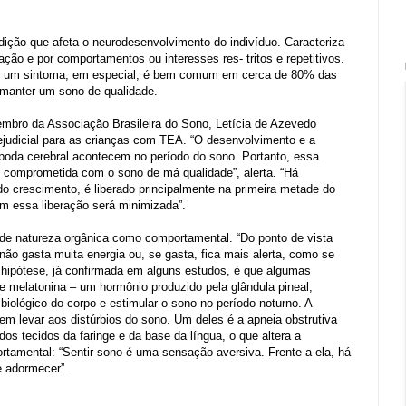
ição que afeta o neurodesenvolvimento do indivíduo. Caracteriza-
ação e por comportamentos ou interesses res- tritos e repetitivos.
as um sintoma, em especial, é bem comum em cerca de 80% das
 manter um sono de qualidade.
e membro da Associação Brasileira do Sono, Letícia de Azevedo
prejudicial para as crianças com TEA. “O desenvolvimento e a
poda cerebral acontecem no período do sono. Portanto, essa
is comprometida com o sono de má qualidade”, alerta. “Há
 crescimento, é liberado principalmente na primeira metade do
m essa liberação será minimizada”.
o de natureza orgânica como comportamental. “Do ponto de vista
o gasta muita energia ou, se gasta, fica mais alerta, como se
 hipótese, já confirmada em alguns estudos, é que algumas
melatonina – um hormônio produzido pela glândula pineal,
 biológico do corpo e estimular o sono no período noturno. A
dem levar aos distúrbios do sono. Um deles é a apneia obstrutiva
os tecidos da faringe e da base da língua, o que altera a
rtamental: “Sentir sono é uma sensação aversiva. Frente a ela, há
de adormecer”.