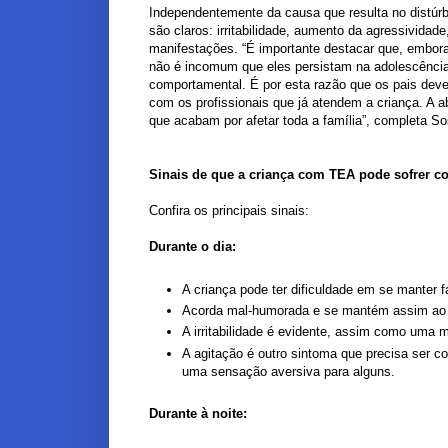
Independentemente da causa que resulta no distúr
são claros: irritabilidade, aumento da agressividade
manifestações. “É importante destacar que, embora
não é incomum que eles persistam na adolescência
comportamental. É por esta razão que os pais devem
com os profissionais que já atendem a criança. A ab
que acabam por afetar toda a família”, completa So
Sinais de que a criança com TEA pode sofrer c
Confira os principais sinais:
Durante o dia:
A criança pode ter dificuldade em se manter 
Acorda mal-humorada e se mantém assim ao l
A irritabilidade é evidente, assim como uma m
A agitação é outro sintoma que precisa ser co
uma sensação aversiva para alguns.
Durante à noite: