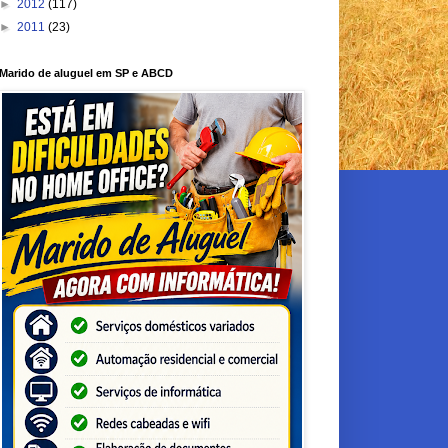
►
2012
(117)
►
2011
(23)
Marido de aluguel em SP e ABCD