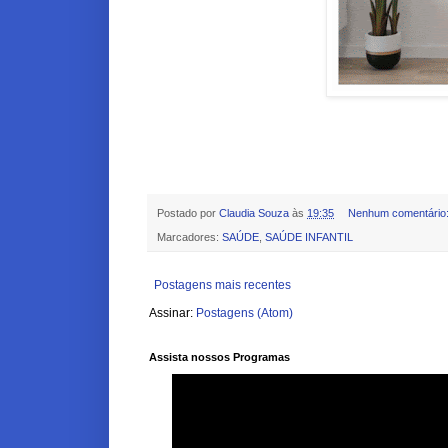
Postado por
Claudia Souza
às
19:35
Nenhum comentário
Marcadores:
SAÚDE
,
SAÚDE INFANTIL
Postagens mais recentes
Assinar:
Postagens (Atom)
Assista nossos Programas