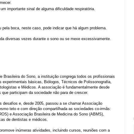
rmecer.
m importante sinal de alguma dificuldade respiratória.
ou pela boca, neste caso, pode indicar que há algum problema.
rda diversas vezes durante o sono ou se mexe excessivamente.
asileira do Sono, a instituição congrega todos os profissionais
s experimentais básicas, Biólogos, Técnicos de Polissonografia,
ntologistas e Médicos. A associação é fundamentalmente desde
tas que participam da sociedade não para de crescer.
s desafios e, desde 2005, passou a se chamar Associação
smo teto e com direção compartilhada as sociedades co-irmãs:
ROS) e Associação Brasileira de Medicina do Sono (ABMS),
cas de dentistas e médicos.
romove inúmeras atividades, incluindo cursos, reuniões com a