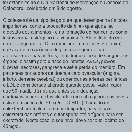
foi estabelecido o Dia Nacional de Prevenção e Controle do
Colesterol, celebrado em 8 de agosto.
O colesterol é um tipo de gordura que desempenha funções
importantes, como a produção da bile - que ajuda na
digestão dos alimentos - e na formação de hormônios como
testosterona, estrógeno e a vitamina D. Ele é dividido em
duas categorias: o LDL (conhecido como colesterol ruim),
que acarreta o acúmulo de placas de gordura ou
aterosclerose nas artérias, impedindo o fluxo de sangue aos
órgãos, e assim gera o risco de infartos, AVCs, graves
úlceras, necroses, gangrena e até a perda do membro. Em
pacientes portadores de doença cardiovascular (angina,
infarto, derrame cerebral) ou doença nas artérias periféricas,
o LDL é considerado alterado quando possui valor maior
que 50 mg/dL. Já nos pacientes sem doenças
cardiovasculares, é classificado como alto quando os níveis
estiverem acima de 70 mg/dL. O HDL (chamado de
colesterol bom) atua como um limpador, pois retira o
colesterol das artérias e o transporta até o fígado para ser
excretado. Neste caso, o seu nível deve ser alto, acima de
40mg/dL.