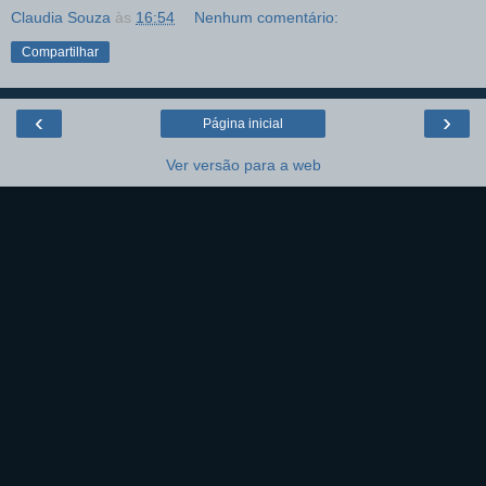
Claudia Souza
às
16:54
Nenhum comentário:
Compartilhar
‹
›
Página inicial
Ver versão para a web