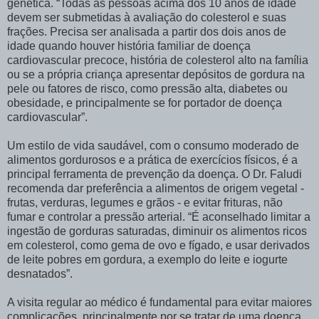
genética. “Todas as pessoas acima dos 10 anos de idade
devem ser submetidas à avaliação do colesterol e suas
frações. Precisa ser analisada a partir dos dois anos de
idade quando houver história familiar de doença
cardiovascular precoce, história de colesterol alto na família
ou se a própria criança apresentar depósitos de gordura na
pele ou fatores de risco, como pressão alta, diabetes ou
obesidade, e principalmente se for portador de doença
cardiovascular”.
Um estilo de vida saudável, com o consumo moderado de
alimentos gordurosos e a prática de exercícios físicos, é a
principal ferramenta de prevenção da doença. O Dr. Faludi
recomenda dar preferência a alimentos de origem vegetal -
frutas, verduras, legumes e grãos - e evitar frituras, não
fumar e controlar a pressão arterial. “É aconselhado limitar a
ingestão de gorduras saturadas, diminuir os alimentos ricos
em colesterol, como gema de ovo e fígado, e usar derivados
de leite pobres em gordura, a exemplo do leite e iogurte
desnatados”.
A visita regular ao médico é fundamental para evitar maiores
complicações, principalmente por se tratar de uma doença