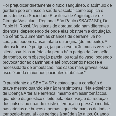
Por prejudicar diretamente o fluxo sanguíneo, o acúmulo de
gordura põe em risco a saúde vascular, como explica o
presidente da Sociedade Brasileira de Angiologia e de
Cirurgia Vascular – Regional São Paulo (SBACV-SP), Dr.
Fabio H. Rossi. “As placas de gordura originam diferentes
doenças, dependendo de onde elas obstruem a circulação.
No cérebro, aumentam as chances de derrame. Já no
coração, podem causar infarto ou angina (dor no peito). A
aterosclerose é perigosa, já que a evolução muitas vezes é
silenciosa. Nas artérias da perna há o perigo da formação
de trombo, com obstrução parcial ou total do vaso, podendo
provocar dor ao caminhar, e até provocando necrose e
necessidade de amputação, nos casos mais graves, esse
risco é ainda maior nos pacientes diabéticos”.
O presidente da SBACV-SP destaca que a condição é
grave mesmo quando ela não tem sintomas. “Na existência
de Doença Arterial Periférica, mesmo em assintomáticos,
quando o diagnóstico é feito pela observação da redução
dos pulsos, ou quando existe diferença na pressão medida
nas artérias de braços e pernas - que chamamos de índice
tornozelo-braquial - os perigos à saúde são altos. Quando