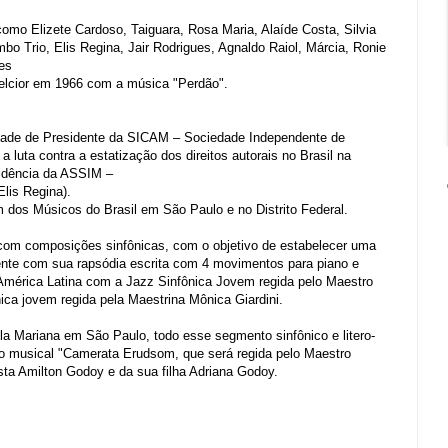
mo Elizete Cardoso, Taiguara, Rosa Maria, Alaíde Costa, Silvia
bo Trio, Elis Regina, Jair Rodrigues, Agnaldo Raiol, Márcia, Ronie
nes
elcior em 1966 com a música "Perdão".
lidade de Presidente da SICAM – Sociedade Independente de
 luta contra a estatização dos direitos autorais no Brasil na
sidência da ASSIM –
lis Regina).
 dos Músicos do Brasil em São Paulo e no Distrito Federal.
 com composições sinfônicas, com o objetivo de estabelecer uma
mente com sua rapsódia escrita com 4 movimentos para piano e
 América Latina com a Jazz Sinfônica Jovem regida pelo Maestro
ca jovem regida pela Maestrina Mônica Giardini.
la Mariana em São Paulo, todo esse segmento sinfônico e litero-
o musical "Camerata Erudsom, que será regida pelo Maestro
sta Amilton Godoy e da sua filha Adriana Godoy.