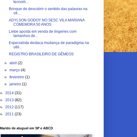
tecnoló...
Brinque de descobrir o sentido das palavras na
ofi...
ADYLSON GODOY NO SESC VILA MARIANA
COMEMORA 50 ANOS
Liebe aposta em venda de lingeries com
tamanhos de...
Especialista destaca mudança de paradigma na
utili...
REGISTRO BRASILEIRO DE GÊMEOS
►
abril
(2)
►
março
(4)
►
fevereiro
(1)
►
janeiro
(1)
►
2014
(31)
►
2013
(82)
►
2012
(117)
►
2011
(23)
Marido de aluguel em SP e ABCD