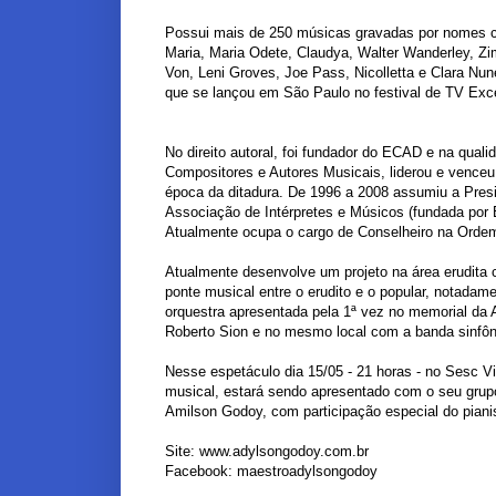
Possui mais de 250 músicas gravadas por nomes co
Maria, Maria Odete, Claudya, Walter Wanderley, Zim
Von, Leni Groves, Joe Pass, Nicolletta e Clara Nu
que se lançou em São Paulo no festival de TV Exc
No direito autoral, foi fundador do ECAD e na qua
Compositores e Autores Musicais, liderou e venceu a
época da ditadura. De 1996 a 2008 assumiu a Pre
Associação de Intérpretes e Músicos (fundada por E
Atualmente ocupa o cargo de Conselheiro na Ordem
Atualmente desenvolve um projeto na área erudita
ponte musical entre o erudito e o popular, notada
orquestra apresentada pela 1ª vez no memorial da
Roberto Sion e no mesmo local com a banda sinfôni
Nesse espetáculo dia 15/05 - 21 horas - no Sesc Vi
musical, estará sendo apresentado com o seu grup
Amilson Godoy, com participação especial do piani
Site: www.adylsongodoy.com.br
Facebook: maestroadylsongodoy