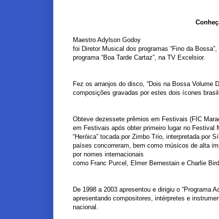
Conheça
Maestro Adylson Godoy
foi Diretor Musical dos programas “Fino da Bossa
programa “Boa Tarde Cartaz”, na TV Excelsior.
Fez os arranjos do disco, “Dois na Bossa Volume Do
composições gravadas por estes dois ícones brasil
Obteve dezessete prêmios em Festivais (FIC Marac
em Festivais após obter primeiro lugar no Festiv
“Heróica” tocada por Zimbo Trio, interpretada por Sí
países concorreram, bem como músicos de alta imp
por nomes internacionais
como Franc Purcel, Elmer Bernestain e Charlie Bird
De 1998 a 2003 apresentou e dirigiu o “Programa A
apresentando compositores, intérpretes e instrumen
nacional.