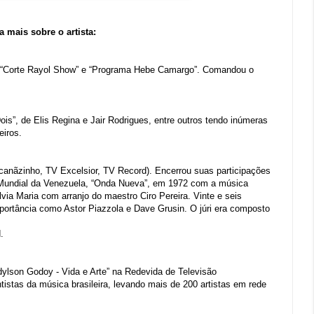
 mais sobre o artista:
”, “Corte Rayol Show” e “Programa Hebe Camargo”. Comandou o
is”, de Elis Regina e Jair Rodrigues, entre outros tendo inúmeras
eiros.
anãzinho, TV Excelsior, TV Record). Encerrou suas participações
al Mundial da Venezuela, “Onda Nueva”, em 1972 com a música
lvia Maria com arranjo do maestro Ciro Pereira. Vinte e seis
ortância como Astor Piazzola e Dave Grusin. O júri era composto
.
dylson Godoy - Vida e Arte” na Redevida de Televisão
tistas da música brasileira, levando mais de 200 artistas em rede