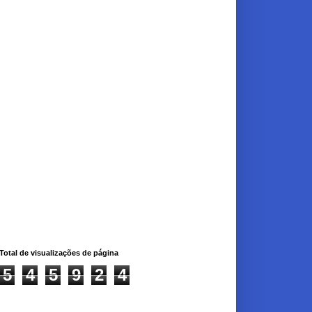
Total de visualizações de página
5
4
5
9
2
4