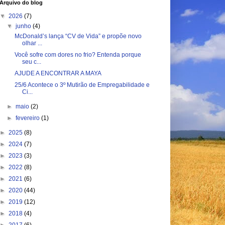
Arquivo do blog
▼
2026
(7)
▼
junho
(4)
McDonald’s lança “CV de Vida” e propõe novo
olhar ...
Você sofre com dores no frio? Entenda porque
seu c...
AJUDE A ENCONTRAR A MAYA
25/6 Acontece o 3º Mutirão de Empregabilidade e
Ci...
►
maio
(2)
►
fevereiro
(1)
►
2025
(8)
►
2024
(7)
►
2023
(3)
►
2022
(8)
►
2021
(6)
►
2020
(44)
►
2019
(12)
►
2018
(4)