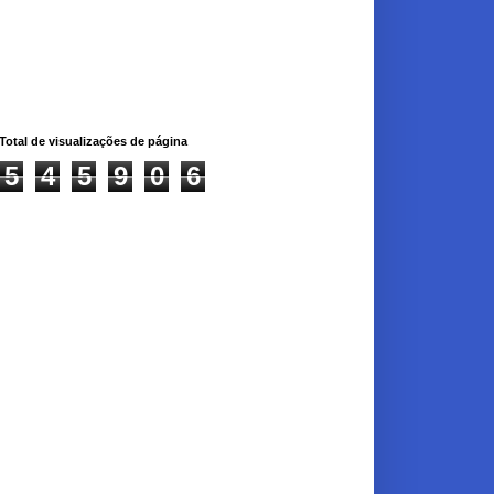
Total de visualizações de página
5
4
5
9
0
6