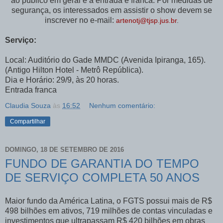
ao público em geral e a entrada é franca. Por medidas de
segurança, os interessados em assistir o show devem se
inscrever no e-mail:
artenotj@tjsp.jus.br
.
Serviço:
Local: Auditório do Gade MMDC (Avenida Ipiranga, 165).
(Antigo Hilton Hotel - Metrô República).
Dia e Horário: 29/9, às 20 horas.
Entrada franca
Claudia Souza
às
16:52
Nenhum comentário:
Compartilhar
DOMINGO, 18 DE SETEMBRO DE 2016
FUNDO DE GARANTIA DO TEMPO
DE SERVIÇO COMPLETA 50 ANOS
Maior fundo da América Latina, o FGTS possui mais de R$
498 bilhões em ativos, 719 milhões de contas vinculadas e
investimentos que ultrapassam R$ 420 bilhões em obras