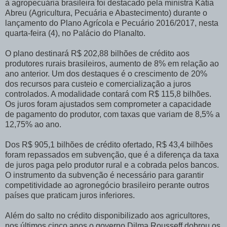
à agropecuária brasileira foi destacado pela ministra Kátia
Abreu (Agricultura, Pecuária e Abastecimento) durante o
lançamento do Plano Agrícola e Pecuário 2016/2017, nesta
quarta-feira (4), no Palácio do Planalto.
O plano destinará R$ 202,88 bilhões de crédito aos
produtores rurais brasileiros, aumento de 8% em relação ao
ano anterior. Um dos destaques é o crescimento de 20%
dos recursos para custeio e comercialização a juros
controlados. A modalidade contará com R$ 115,8 bilhões.
Os juros foram ajustados sem comprometer a capacidade
de pagamento do produtor, com taxas que variam de 8,5% a
12,75% ao ano.
Dos R$ 905,1 bilhões de crédito ofertado, R$ 43,4 bilhões
foram repassados em subvenção, que é a diferença da taxa
de juros paga pelo produtor rural e a cobrada pelos bancos.
O instrumento da subvenção é necessário para garantir
competitividade ao agronegócio brasileiro perante outros
países que praticam juros inferiores.
Além do salto no crédito disponibilizado aos agricultores,
nos últimos cinco anos o governo Dilma Rousseff dobrou os