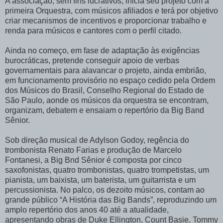
A associação, sem fins lucrativos, inicia seu projeto com a
primeira Orquestra, com músicos afiliados e terá por objetivo
criar mecanismos de incentivos e proporcionar trabalho e
renda para músicos e cantores com o perfil citado.
Ainda no começo, em fase de adaptação às exigências
burocráticas, pretende conseguir apoio de verbas
governamentais para alavancar o projeto, ainda embrião,
em funcionamento provisório no espaço cedido pela Ordem
dos Músicos do Brasil, Conselho Regional do Estado de
São Paulo, aonde os músicos da orquestra se encontram,
organizam, debatem e ensaiam o repertório da Big Band
Sênior.
Sob direção musical de Adylson Godoy, regência do
trombonista Renato Farias e produção de Marcelo
Fontanesi, a Big Bnd Sênior é composta por cinco
saxofonistas, quatro trombonistas, quatro trompetistas, um
pianista, um baixista, um baterista, um guitarrista e um
percussionista. No palco, os dezoito músicos, contam ao
grande público “A História das Big Bands”, reproduzindo um
amplo repertório dos anos 40 até a atualidade,
apresentando obras de Duke Ellington, Count Basie, Tommy