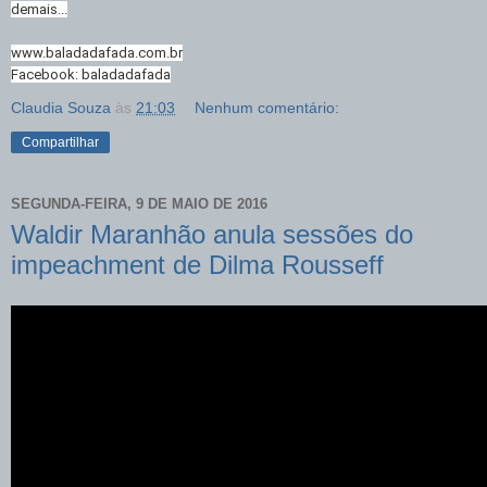
demais...
www.baladadafada.com.br
Facebook: baladadafada
Claudia Souza
às
21:03
Nenhum comentário:
Compartilhar
SEGUNDA-FEIRA, 9 DE MAIO DE 2016
Waldir Maranhão anula sessões do
impeachment de Dilma Rousseff