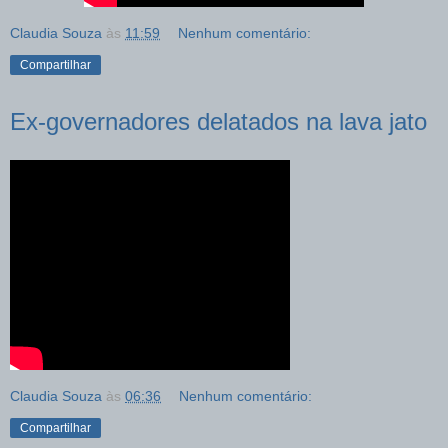
Claudia Souza
às
11:59
Nenhum comentário:
Compartilhar
Ex-governadores delatados na lava jato
Claudia Souza
às
06:36
Nenhum comentário:
Compartilhar