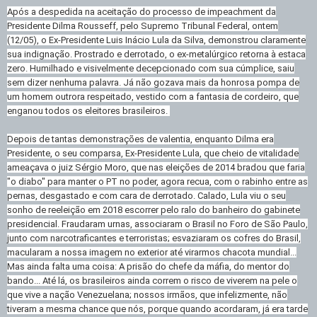
Após a despedida na aceitação do processo de impeachment da
Presidente Dilma Rousseff, pelo Supremo Tribunal Federal, ontem
(12/05), o Ex-Presidente Luis Inácio Lula da Silva, demonstrou claramente
sua indignação. Prostrado e derrotado, o ex-metalúrgico retorna à estaca
zero. Humilhado e visivelmente decepcionado com sua cúmplice, saiu
sem dizer nenhuma palavra. Já não gozava mais da honrosa pompa de
um homem outrora respeitado, vestido com a fantasia de cordeiro, que
enganou todos os eleitores brasileiros.
Depois de tantas demonstrações de valentia, enquanto Dilma era
Presidente, o seu comparsa, Ex-Presidente Lula, que cheio de vitalidade
ameaçava o juiz Sérgio Moro, que nas eleições de 2014 bradou que faria
"o diabo" para manter o PT no poder, agora recua, com o rabinho entre as
pernas, desgastado e com cara de derrotado. Calado, Lula viu o seu
sonho de reeleição em 2018 escorrer pelo ralo do banheiro do gabinete
presidencial. Fraudaram urnas, associaram o Brasil no Foro de São Paulo,
junto com narcotraficantes e terroristas; esvaziaram os cofres do Brasil,
macularam a nossa imagem no exterior até virarmos chacota mundial...
Mas ainda falta uma coisa: A prisão do chefe da máfia, do mentor do
bando... Até lá, os brasileiros ainda correm o risco de viverem na pele o
que vive a nação Venezuelana; nossos irmãos, que infelizmente, não
tiveram a mesma chance que nós, porque quando acordaram, já era tarde