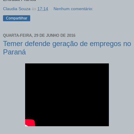
Claudia Souza
às
17:14
Nenhum comentário:
Compartilhar
QUARTA-FEIRA, 29 DE JUNHO DE 2016
Temer defende geração de empregos no