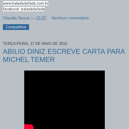
www.baladadafada.com.br
facebook: baladadafada
Claudia Souza
às
15:37
Nenhum comentário:
Compartilhar
TERÇA-FEIRA, 17 DE MAIO DE 2016
ABILIO DINIZ ESCREVE CARTA PARA
MICHEL TEMER