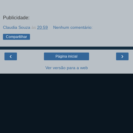
Publicidade:
Claudia Souza
às
20:59
Nenhum comentário:
Compartilhar
‹
›
Página inicial
Ver versão para a web