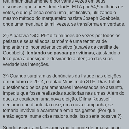
reafirmam diariamente e por várias vezes em seus
discursos, que a presidente foi ELEITA por 54,5 milhões de
votos, o que já ecoa como uma justificativa, utilizando o
mesmo método do marqueteiro nazista Joseph Goebbels,
onde uma mentira dita mil vezes, se transforma em verdade.
2º) A palavra “GOLPE” dita milhões de vezes por todos os
petistas e seus aliados, também é uma tentativa de
implantar no inconsciente coletivo (através da cartilha de
Goebbels),
tentando se passar por vítimas
, ajustando o
foco para a oposição e desviando a atenção das suas
verdadeiras intenções.
3º) Quando surgiram as denúncias da fraude nas eleições
em outubro de 2014, o então Ministro do STE, Dias Toffoli,
questionado pelos parlamentares interessados no assunto,
impediu que fosse realizadas auditorias nas urnas. Além do
que, ao cogitarem uma nova eleição, Dilma Rousseff
declarou que diante da crise, uma nova campanha, se
tornaria inviável e acarretaria em altos gastos. (Por que
então agora, numa crise maior ainda, isso seria possível?).
Sendo assim, ainda estamos muito longe de uma solução