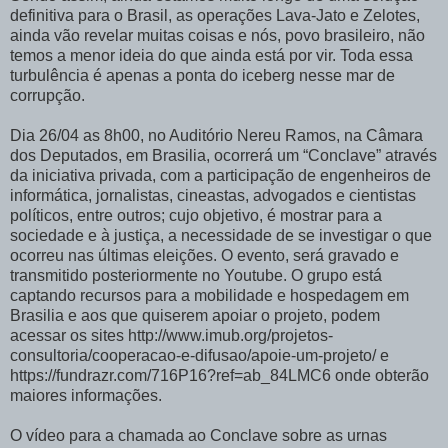
definitiva para o Brasil, as operações Lava-Jato e Zelotes,
ainda vão revelar muitas coisas e nós, povo brasileiro, não
temos a menor ideia do que ainda está por vir. Toda essa
turbulência é apenas a ponta do iceberg nesse mar de
corrupção.
Dia 26/04 as 8h00, no Auditório Nereu Ramos, na Câmara
dos Deputados, em Brasilia, ocorrerá um “Conclave” através
da iniciativa privada, com a participação de engenheiros de
informática, jornalistas, cineastas, advogados e cientistas
políticos, entre outros; cujo objetivo, é mostrar para a
sociedade e à justiça, a necessidade de se investigar o que
ocorreu nas últimas eleições. O evento, será gravado e
transmitido posteriormente no Youtube. O grupo está
captando recursos para a mobilidade e hospedagem em
Brasilia e aos que quiserem apoiar o projeto, podem
acessar os sites http://www.imub.org/projetos-
consultoria/cooperacao-e-difusao/apoie-um-projeto/ e
https://fundrazr.com/716P16?ref=ab_84LMC6 onde obterão
maiores informações.
O vídeo para a chamada ao Conclave sobre as urnas