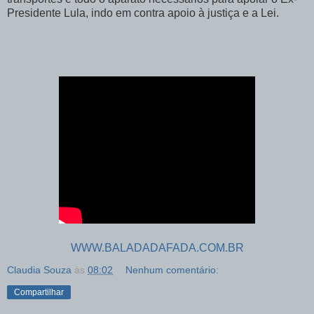
Presidente Lula, indo em contra apoio à justiça e a Lei.
WWW.BALADADAFADA.COM.BR
Claudia Souza
às
08:02
Nenhum comentário:
Compartilhar