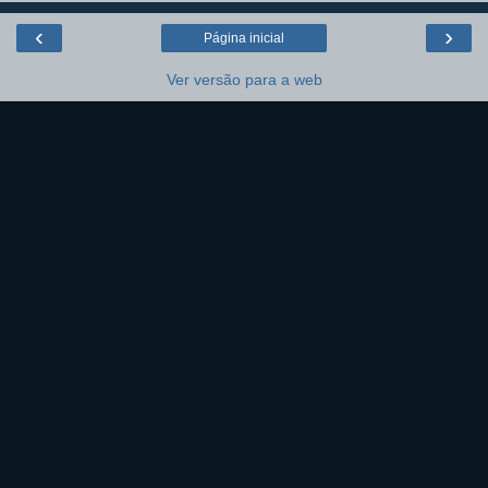
‹
›
Página inicial
Ver versão para a web