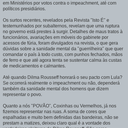
em Ministérios por votos contra o impeachment, até com
políticos presidiários.
Os surtos recentes, revelados pela Revista "Isto É" e
testemunhados por subalternos, revelam que uma ruptura
no governo está prestes à surgir. Detalhes de maus tratos à
funcionários, avariações em móveis do gabinete por
acessos de fúria, foram divulgados na revista, o que gera
dúvidas sobre a sanidade mental da "guerrilheira" que quer
comandar o país à todo custo, com punhos fechados, mãos
de ferro e que até agora tenta se sustentar calma às custas
de medicamentos e calmantes.
Até quando Dilma Rousseff honrará o seu pacto com Lula?
Se ocorrerá realmente o impeachment ou não, dependerá
também da sanidade mental dos homens que dizem
representar o povo.
Quanto a nós "POVÃO", Coxinhas ou Vermelhos, já nos
fizemos representar nas ruas. A soma de cores que
espalhadas e muito bem definidas das bandeiras, não se
prestam a matizes, deixou claro qual é a vontade dos