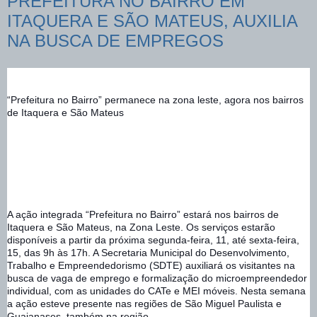
PREFEITURA NO BAIRRO EM
ITAQUERA E SÃO MATEUS, AUXILIA
NA BUSCA DE EMPREGOS
“Prefeitura no Bairro” permanece na zona leste, agora nos bairros 
de Itaquera e São Mateus 
A ação integrada “Prefeitura no Bairro” estará nos bairros de 
Itaquera e São Mateus, na Zona Leste. Os serviços estarão 
disponíveis a partir da próxima segunda-feira, 11, até sexta-feira, 
15, das 9h às 17h. A Secretaria Municipal do Desenvolvimento, 
Trabalho e Empreendedorismo (SDTE) auxiliará os visitantes na 
busca de vaga de emprego e formalização do microempreendedor 
individual, com as unidades do CATe e MEI móveis. Nesta semana 
a ação esteve presente nas regiões de São Miguel Paulista e 
Guaianases, também na região. 