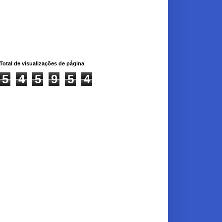
Total de visualizações de página
5
4
5
9
5
4