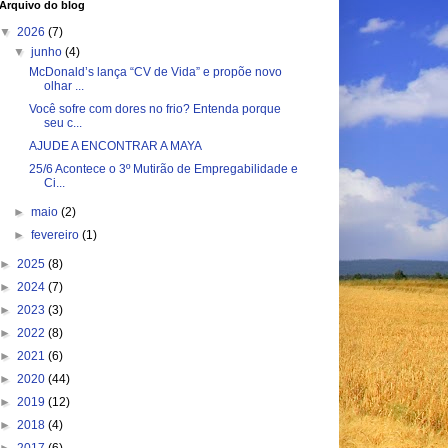
Arquivo do blog
▼
2026
(7)
▼
junho
(4)
McDonald’s lança “CV de Vida” e propõe novo
olhar ...
Você sofre com dores no frio? Entenda porque
seu c...
AJUDE A ENCONTRAR A MAYA
25/6 Acontece o 3º Mutirão de Empregabilidade e
Ci...
►
maio
(2)
►
fevereiro
(1)
►
2025
(8)
►
2024
(7)
►
2023
(3)
►
2022
(8)
►
2021
(6)
►
2020
(44)
►
2019
(12)
►
2018
(4)