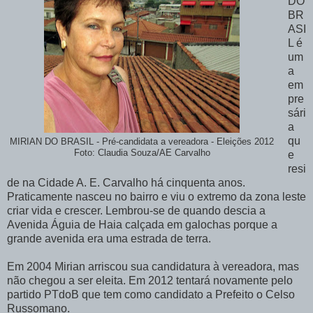
DO
BR
ASI
L é
um
a
em
pre
sári
a
qu
MIRIAN DO BRASIL - Pré-candidata a vereadora - Eleições 2012
Foto: Claudia Souza/AE Carvalho
e
resi
de na Cidade A. E. Carvalho há cinquenta anos.
Praticamente nasceu no bairro e viu o extremo da zona leste
criar vida e crescer. Lembrou-se de quando descia a
Avenida Águia de Haia calçada em galochas porque a
grande avenida era uma estrada de terra.
Em 2004 Mirian arriscou sua candidatura à vereadora, mas
não chegou a ser eleita. Em 2012 tentará novamente pelo
partido PTdoB que tem como candidato a Prefeito o Celso
Russomano.