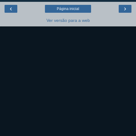
‹
›
Página inicial
Ver versão para a web