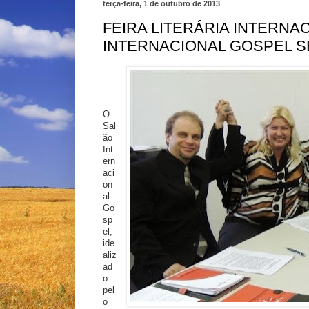
terça-feira, 1 de outubro de 2013
FEIRA LITERÁRIA INTERNA
INTERNACIONAL GOSPEL S
O 
Sal
ão 
Int
ern
aci
on
al 
Go
sp
el, 
ide
aliz
ad
o 
pel
o 