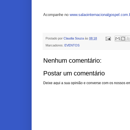
Acompanhe no 
www.salaointernacionalgospel.com.
Postado por
Claudia Souza
às
08:18
Marcadores:
EVENTOS
Nenhum comentário:
Postar um comentário
Deixe aqui a sua opinião e converse com os nossos en