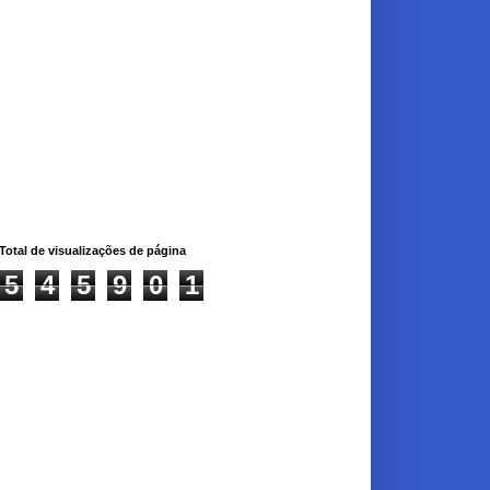
Total de visualizações de página
5
4
5
9
0
1