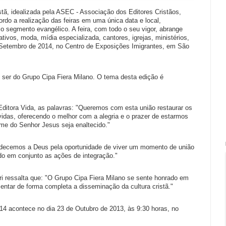
istã, idealizada pela ASEC - Associação dos Editores Cristãos, 
do a realização das feiras em uma única data e local, 
segmento evangélico. A feira, com todo o seu vigor, abrange 
tivos, moda, mídia especializada, cantores, igrejas, ministérios, 
de Setembro de 2014, no Centro de Exposições Imigrantes, em São 
ser do Grupo Cipa Fiera Milano. O tema desta edição é 
ditora Vida, as palavras: "Queremos com esta união restaurar os 
vidas, oferecendo o melhor com a alegria e o prazer de estarmos 
me do Senhor Jesus seja enaltecido."
decemos a Deus pela oportunidade de viver um momento de união 
o em conjunto as ações de integração."
i ressalta que: "O Grupo Cipa Fiera Milano se sente honrado em 
esentar de forma completa a disseminação da cultura cristã."
14 acontece no dia 23 de Outubro de 2013, às 9:30 horas, no 