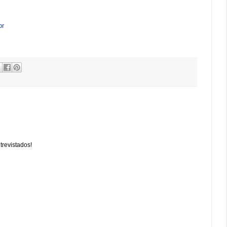
br
trevistados!