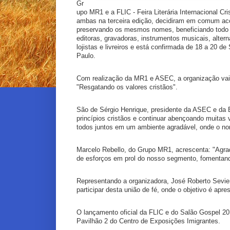
Gr
upo MR1 e a FLIC - Feira Literária Internacional Cr
ambas na terceira edição, decidiram em comum acor
preservando os mesmos nomes, beneficiando todo o 
editoras, gravadoras, instrumentos musicais, alterna
lojistas e livreiros e está confirmada de 18 a 20 
Paulo.
Com realização da MR1 e ASEC, a organização vai 
"Resgatando os valores cristãos".
São de Sérgio Henrique, presidente da ASEC e da E
princípios cristãos e continuar abençoando muitas 
todos juntos em um ambiente agradável, onde o no
Marcelo Rebello, do Grupo MR1, acrescenta: "Agra
de esforços em prol do nosso segmento, fomentand
Representando a organizadora, José Roberto Sevier
participar desta união de fé, onde o objetivo é apr
O lançamento oficial da FLIC e do Salão Gospel 20
Pavilhão 2 do Centro de Exposições Imigrantes.