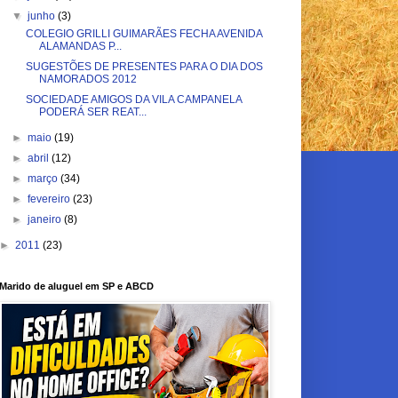
▼
junho
(3)
COLEGIO GRILLI GUIMARÃES FECHA AVENIDA
ALAMANDAS P...
SUGESTÕES DE PRESENTES PARA O DIA DOS
NAMORADOS 2012
SOCIEDADE AMIGOS DA VILA CAMPANELA
PODERÁ SER REAT...
►
maio
(19)
►
abril
(12)
►
março
(34)
►
fevereiro
(23)
►
janeiro
(8)
►
2011
(23)
Marido de aluguel em SP e ABCD