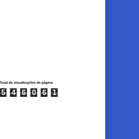
Total de visualizações de página
5
4
6
0
6
1